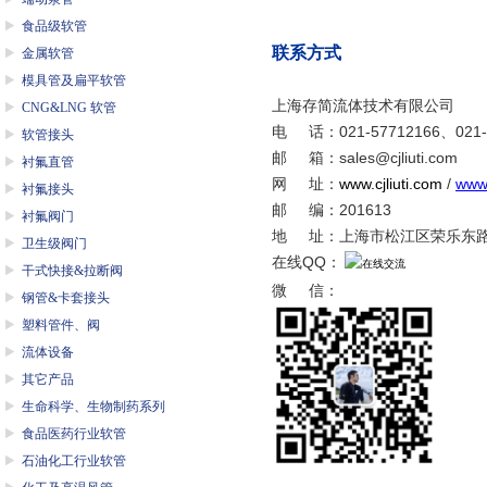
食品级软管
联系方式
金属软管
模具管及扁平软管
上海存简流体技术有限公司
CNG&LNG 软管
电 话：021-57712166、
021-
软管接头
邮 箱：
sales@cjliuti.com
衬氟直管
网 址：
www.cjliuti.com
/
www
衬氟接头
邮 编：201613
衬氟阀门
地 址：上海市松江区荣乐东路2
卫生级阀门
在线QQ：
干式快接&拉断阀
微 信
：
钢管&卡套接头
塑料管件、阀
流体设备
其它产品
生命科学、生物制药系列
食品医药行业软管
石油化工行业软管