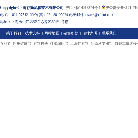
Copyright©上海存简流体技术有限公司
沪ICP备14017374号-1
沪公网安备31011702
电 话：021-57712166 传 真：021-80105029 电子邮件：sales@cjliuti.com
地址：上海市松江区荣乐东路2369弄1号楼
关于我们
|
技术支持
|
网站地图
|
销售条款
|
法律声明
|
联系我们
食品管
医用硅胶管
胶管接头
硅胶编织管
上海硅胶管
葡萄酒专用管
自锁式快速接